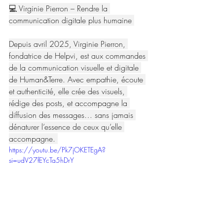
💻 Virginie Pierron – Rendre la 
communication digitale plus humaine 
Depuis avril 2025, Virginie Pierron, 
fondatrice de Helpvi, est aux commandes 
de la communication visuelle et digitale 
de Human&Terre. Avec empathie, écoute 
et authenticité, elle crée des visuels, 
rédige des posts, et accompagne la 
diffusion des messages… sans jamais 
dénaturer l’essence de ceux qu’elle 
accompagne. 
https://youtu.be/Pk7jOKETEgA?
si=udV27fEYcTa5hDrY