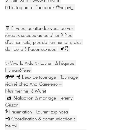
📍 Site web : 
www.helpvi.fr
📧 Instagram et Facebook @helpvi_ 
💬 Et vous, qu’attendez-vous de vos 
réseaux sociaux aujourd'hui ? Plus 
d’authenticité, plus de lien humain, plus 
de liberté ? Racontez-nous ! 🌟👇 
✨ Viva la Vida ✨ Laurent & l’équipe 
Human&Terre 
🌍💙 🎥 Lieux de tournage : Tournage 
réalisé chez Ana Carreteiro – 
Nutrimenthe, à Muret
 📸 Réalisation & montage : Jeremy 
Grizon 
🎙 Présentation : Laurent Espinosa 
📲 Coordination & communication : 
Helpvi 