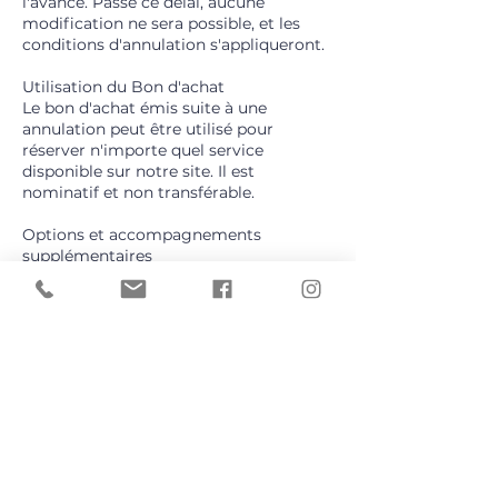
l'avance. Passé ce délai, aucune
modification ne sera possible, et les
conditions d'annulation s'appliqueront.
Utilisation du Bon d'achat
Le bon d'achat émis suite à une
annulation peut être utilisé pour
réserver n'importe quel service
disponible sur notre site. Il est
nominatif et non transférable.
Options et accompagnements
supplémentaires
Toute demande, option ou
accompagnement non inclus dans
l’offre initiale ou dans le contrat signé
(si celui-ci a été rédigé) fera l’objet d’un
forfait supplémentaire. Ce montant
sera précisé et validé avant toute
prestation complémentaire.
Exceptions
Des exceptions peuvent être envisagées
en cas de circonstances