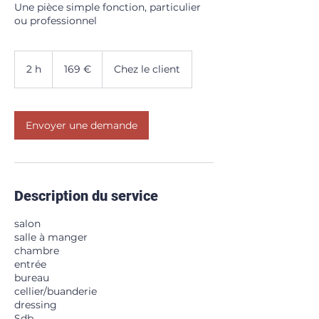
Une pièce simple fonction, particulier
ou professionnel
169
euros
2 h
2
169 €
Chez le client
h
Envoyer une demande
Description du service
salon
salle à manger
chambre
entrée
bureau
cellier/buanderie
dressing
Sdb