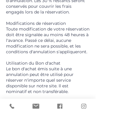
d'annulation. Les 30 % restants seront
conservés pour couvrir les frais
engagés lors de la réservation.
Modifications de réservation
Toute modification de votre réservation
doit être signalée au moins 48 heures à
l'avance. Passé ce délai, aucune
modification ne sera possible, et les
conditions d'annulation s'appliqueront.
Utilisation du Bon d'achat
Le bon d'achat émis suite à une
annulation peut être utilisé pour
réserver n'importe quel service
disponible sur notre site. Il est
nominatif et non transférable.
Options et accompagnements
supplémentaires
Toute demande, option ou
accompagnement non inclus dans
l’offre initiale ou dans le contrat signé
(si celui-ci a été rédigé) fera l’objet d’un