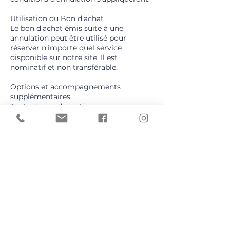
Utilisation du Bon d'achat
Le bon d'achat émis suite à une
annulation peut être utilisé pour
réserver n'importe quel service
disponible sur notre site. Il est
nominatif et non transférable.
Options et accompagnements
supplémentaires
Toute demande, option ou
accompagnement non inclus dans
l’offre initiale ou dans le contrat signé
(si celui-ci a été rédigé) fera l’objet d’un
forfait supplémentaire. Ce montant
sera précisé et validé avant toute
prestation complémentaire.
Exceptions
Des exceptions peuvent être envisagées
en cas de circonstances
exceptionnelles, à la discrétion de
HelpVi.