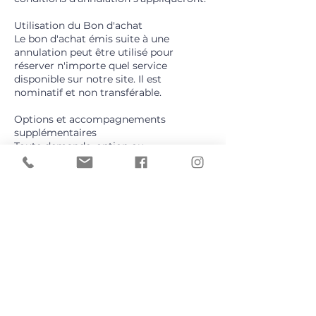
Utilisation du Bon d'achat
Le bon d'achat émis suite à une
annulation peut être utilisé pour
réserver n'importe quel service
disponible sur notre site. Il est
nominatif et non transférable.
Options et accompagnements
supplémentaires
Toute demande, option ou
accompagnement non inclus dans
l’offre initiale ou dans le contrat signé
(si celui-ci a été rédigé) fera l’objet d’un
forfait supplémentaire. Ce montant
sera précisé et validé avant toute
prestation complémentaire.
Exceptions
Des exceptions peuvent être envisagées
en cas de circonstances
exceptionnelles, à la discrétion de
HelpVi.