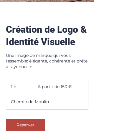
Création de Logo &
Identité Visuelle
Une image de marque qui vous
ressemble: élégante, cohérente et prête
à rayonner ✨
À
partir
1 h
1
À partir de 150 €
de
150
euros
Chemin du Moulin
Réserver