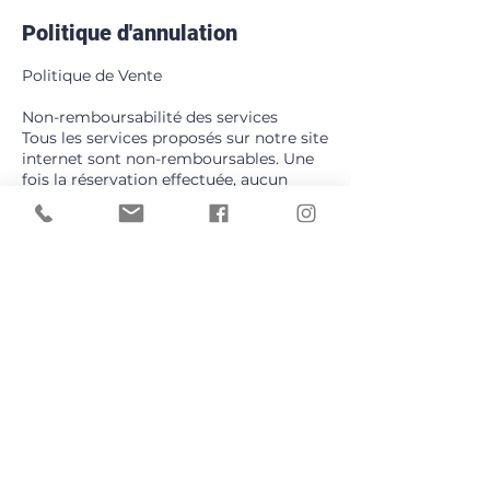
Politique d'annulation
Politique de Vente
Non-remboursabilité des services
Tous les services proposés sur notre site
internet sont non-remboursables. Une
fois la réservation effectuée, aucun
remboursement ne sera accordé.
Annulation et Bon d'achat
En cas d'annulation, 70 % du montant
total de la prestation peut être converti
en bon d'achat, valable pour une durée
de 6 mois à compter de la date
d'annulation. Les 30 % restants seront
conservés pour couvrir les frais
engagés lors de la réservation.
Modifications de réservation
Toute modification de votre réservation
doit être signalée au moins 48 heures à