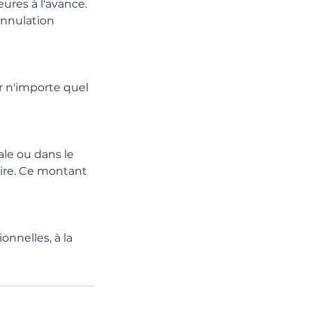
ures à l'avance.
annulation
r n'importe quel
le ou dans le
taire. Ce montant
nnelles, à la